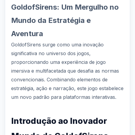
GoldofSirens: Um Mergulho no
Mundo da Estratégia e
Aventura
GoldofSirens surge como uma inovação
significativa no universo dos jogos,
proporcionando uma experiência de jogo
imersiva e multifacetada que desafia as normas
convencionais. Combinando elementos de
estratégia, ação e narração, este jogo estabelece
um novo padrão para plataformas interativas.
Introdução ao Inovador