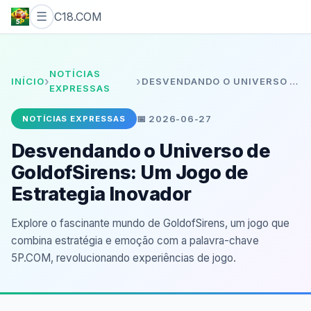
☰
C18.COM
Início
NOTÍCIAS
›
›
INÍCIO
DESVENDANDO O UNIVERSO DE GOLDOFSIRENS: UM JOGO DE ESTRATEGIA INOVADOR
Rinha de galos
EXPRESSAS
📅 2026-06-27
NOTÍCIAS EXPRESSAS
Pesca online
Desvendando o Universo de
Jogos de cartas
GoldofSirens: Um Jogo de
Estrategia Inovador
Jogos de pesca
Explore o fascinante mundo de GoldofSirens, um jogo que
Promoções
combina estratégia e emoção com a palavra-chave
5P.COM, revolucionando experiências de jogo.
Notícias Expressas