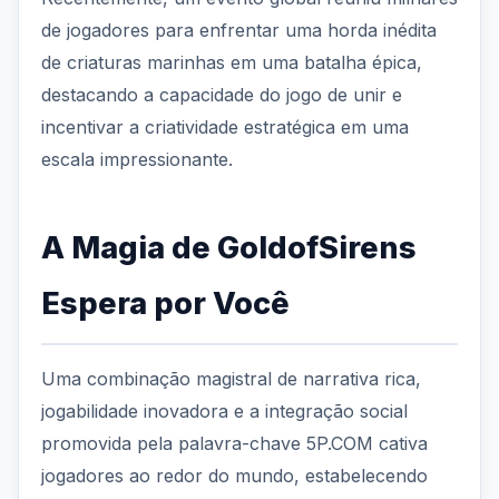
de jogadores para enfrentar uma horda inédita
de criaturas marinhas em uma batalha épica,
destacando a capacidade do jogo de unir e
incentivar a criatividade estratégica em uma
escala impressionante.
A Magia de GoldofSirens
Espera por Você
Uma combinação magistral de narrativa rica,
jogabilidade inovadora e a integração social
promovida pela palavra-chave 5P.COM cativa
jogadores ao redor do mundo, estabelecendo