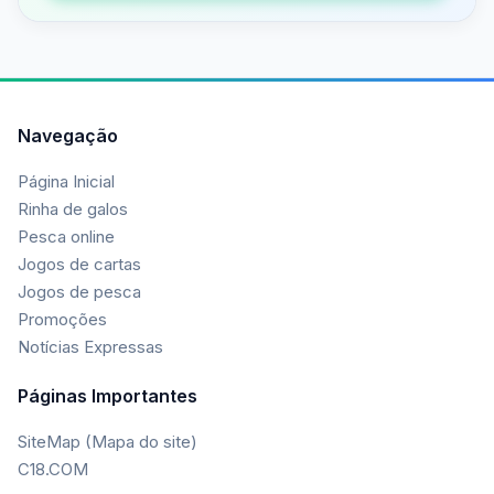
Navegação
Página Inicial
Rinha de galos
Pesca online
Jogos de cartas
Jogos de pesca
Promoções
Notícias Expressas
Páginas Importantes
SiteMap (Mapa do site)
C18.COM