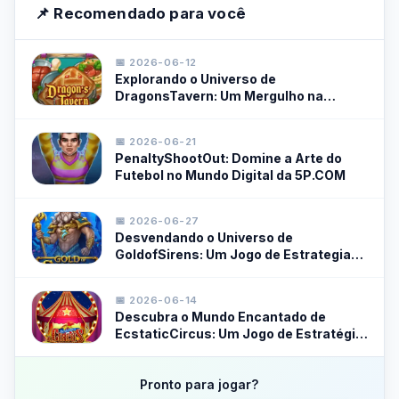
📌 Recomendado para você
📅 2026-06-12
Explorando o Universo de
DragonsTavern: Um Mergulho na
Fantasia com 5P.COM
📅 2026-06-21
PenaltyShootOut: Domine a Arte do
Futebol no Mundo Digital da 5P.COM
📅 2026-06-27
Desvendando o Universo de
GoldofSirens: Um Jogo de Estrategia
Inovador
📅 2026-06-14
Descubra o Mundo Encantado de
EcstaticCircus: Um Jogo de Estratégia
e Aventura
Pronto para jogar?