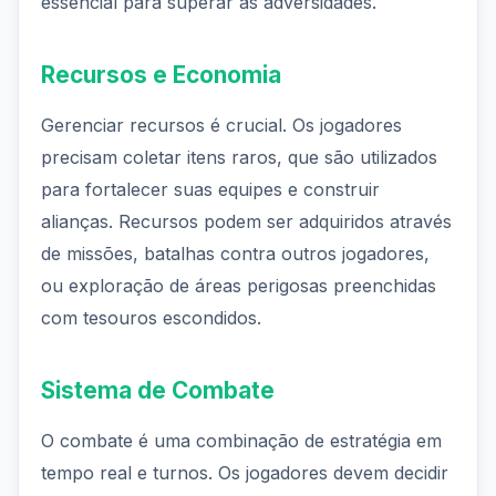
essencial para superar as adversidades.
Recursos e Economia
Gerenciar recursos é crucial. Os jogadores
precisam coletar itens raros, que são utilizados
para fortalecer suas equipes e construir
alianças. Recursos podem ser adquiridos através
de missões, batalhas contra outros jogadores,
ou exploração de áreas perigosas preenchidas
com tesouros escondidos.
Sistema de Combate
O combate é uma combinação de estratégia em
tempo real e turnos. Os jogadores devem decidir