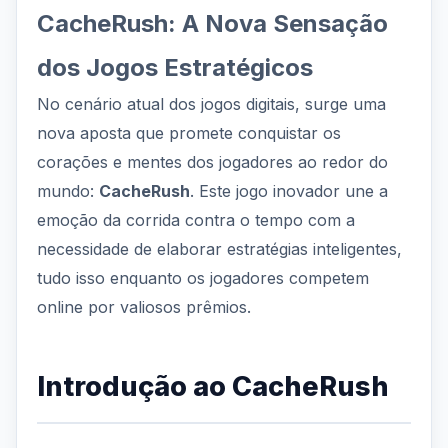
CacheRush: A Nova Sensação
dos Jogos Estratégicos
No cenário atual dos jogos digitais, surge uma
nova aposta que promete conquistar os
corações e mentes dos jogadores ao redor do
mundo:
CacheRush
. Este jogo inovador une a
emoção da corrida contra o tempo com a
necessidade de elaborar estratégias inteligentes,
tudo isso enquanto os jogadores competem
online por valiosos prêmios.
Introdução ao CacheRush