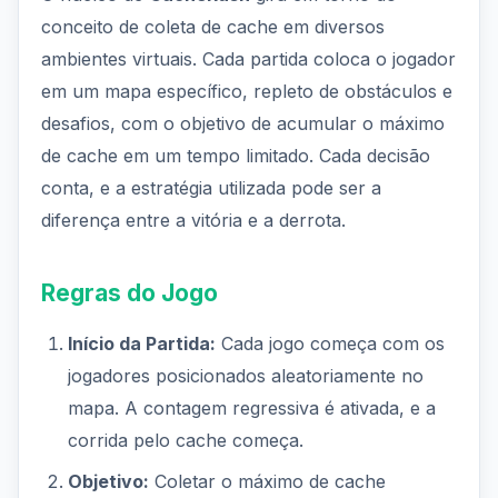
conceito de coleta de cache em diversos
ambientes virtuais. Cada partida coloca o jogador
em um mapa específico, repleto de obstáculos e
desafios, com o objetivo de acumular o máximo
de cache em um tempo limitado. Cada decisão
conta, e a estratégia utilizada pode ser a
diferença entre a vitória e a derrota.
Regras do Jogo
Início da Partida:
Cada jogo começa com os
jogadores posicionados aleatoriamente no
mapa. A contagem regressiva é ativada, e a
corrida pelo cache começa.
Objetivo:
Coletar o máximo de cache