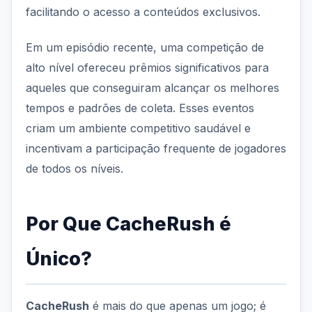
facilitando o acesso a conteúdos exclusivos.
Em um episódio recente, uma competição de
alto nível ofereceu prêmios significativos para
aqueles que conseguiram alcançar os melhores
tempos e padrões de coleta. Esses eventos
criam um ambiente competitivo saudável e
incentivam a participação frequente de jogadores
de todos os níveis.
Por Que CacheRush é
Único?
CacheRush
é mais do que apenas um jogo; é