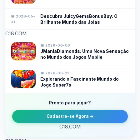
Descubra JuicyGemsBonusBuy: O
📅 2026-05-
Brilhante Mundo das Joias
31
C18.COM
📅 2026-06-06
JManiaDiamonds: Uma Nova Sensação
no Mundo dos Jogos Mobile
📅 2026-06-23
Explorando o Fascinante Mundo do
Jogo Super7s
Pronto para jogar?
Cadastre-se Agora →
C18.COM