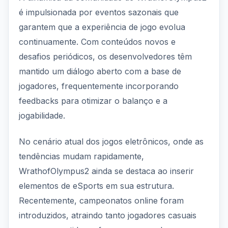
é impulsionada por eventos sazonais que
garantem que a experiência de jogo evolua
continuamente. Com conteúdos novos e
desafios periódicos, os desenvolvedores têm
mantido um diálogo aberto com a base de
jogadores, frequentemente incorporando
feedbacks para otimizar o balanço e a
jogabilidade.
No cenário atual dos jogos eletrônicos, onde as
tendências mudam rapidamente,
WrathofOlympus2 ainda se destaca ao inserir
elementos de eSports em sua estrutura.
Recentemente, campeonatos online foram
introduzidos, atraindo tanto jogadores casuais