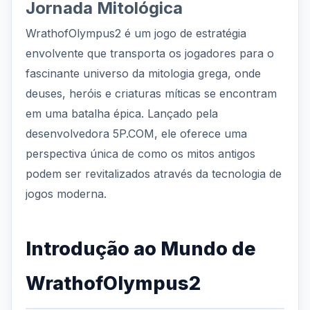
Jornada Mitológica
WrathofOlympus2 é um jogo de estratégia
envolvente que transporta os jogadores para o
fascinante universo da mitologia grega, onde
deuses, heróis e criaturas míticas se encontram
em uma batalha épica. Lançado pela
desenvolvedora 5P.COM, ele oferece uma
perspectiva única de como os mitos antigos
podem ser revitalizados através da tecnologia de
jogos moderna.
Introdução ao Mundo de
WrathofOlympus2