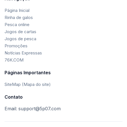
Página Inicial
Rinha de galos
Pesca online
Jogos de cartas
Jogos de pesca
Promoções
Notícias Expressas
76K.COM
Páginas Importantes
SiteMap (Mapa do site)
Contato
Email: support@5p07.com