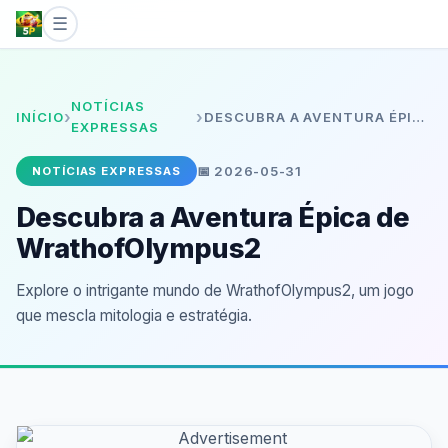
☰
Início
NOTÍCIAS
›
›
INÍCIO
DESCUBRA A AVENTURA ÉPICA DE WRATHOFOLYMPUS2
Rinha de galos
EXPRESSAS
📅 2026-05-31
NOTÍCIAS EXPRESSAS
Pesca online
Descubra a Aventura Épica de
Jogos de cartas
WrathofOlympus2
Jogos de pesca
Explore o intrigante mundo de WrathofOlympus2, um jogo
que mescla mitologia e estratégia.
Promoções
Notícias Expressas