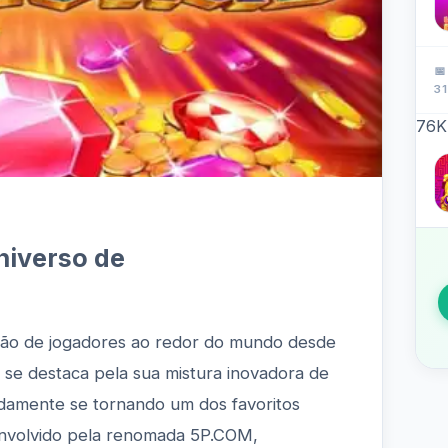

31
76K
niverso de
ão de jogadores ao redor do mundo desde
 se destaca pela sua mistura inovadora de
idamente se tornando um dos favoritos
senvolvido pela renomada 5P.COM,