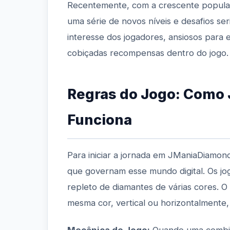
Recentemente, com a crescente popula
uma série de novos níveis e desafios se
interesse dos jogadores, ansiosos para 
cobiçadas recompensas dentro do jogo.
Regras do Jogo: Como
Funciona
Para iniciar a jornada em JManiaDiamond
que governam esse mundo digital. Os jo
repleto de diamantes de várias cores. O 
mesma cor, vertical ou horizontalmente, 