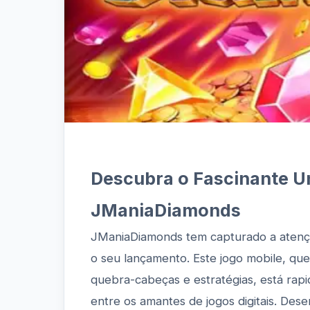
Descubra o Fascinante U
JManiaDiamonds
JManiaDiamonds tem capturado a atenç
o seu lançamento. Este jogo mobile, que
quebra-cabeças e estratégias, está rap
entre os amantes de jogos digitais. De