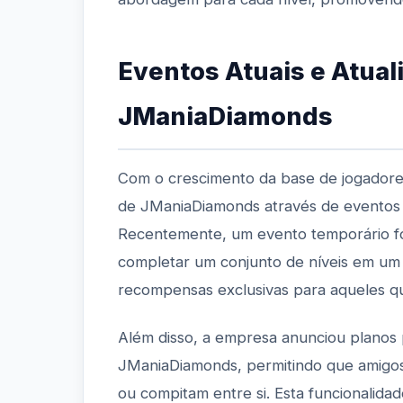
Eventos Atuais e Atual
JManiaDiamonds
Com o crescimento da base de jogadore
de JManiaDiamonds através de eventos e
Recentemente, um evento temporário foi
completar um conjunto de níveis em um
recompensas exclusivas para aqueles q
Além disso, a empresa anunciou planos 
JManiaDiamonds, permitindo que amigo
ou compitam entre si. Esta funcionalida