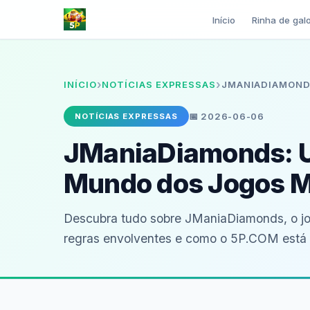
Início
Rinha de gal
›
›
INÍCIO
NOTÍCIAS EXPRESSAS
📅 2026-06-06
NOTÍCIAS EXPRESSAS
JManiaDiamonds: 
Mundo dos Jogos M
Descubra tudo sobre JManiaDiamonds, o j
regras envolventes e como o 5P.COM está 