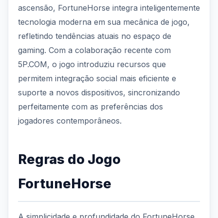
ascensão, FortuneHorse integra inteligentemente
tecnologia moderna em sua mecânica de jogo,
refletindo tendências atuais no espaço de
gaming. Com a colaboração recente com
5P.COM, o jogo introduziu recursos que
permitem integração social mais eficiente e
suporte a novos dispositivos, sincronizando
perfeitamente com as preferências dos
jogadores contemporâneos.
Regras do Jogo
FortuneHorse
A simplicidade e profundidade do FortuneHorse