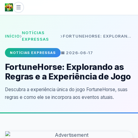
☰
Início
NOTÍCIAS
›
›
INÍCIO
FORTUNEHORSE: EXPLORANDO AS REGRAS E A EXPERIÊNCIA DE JOGO
Rinha de galos
EXPRESSAS
📅 2026-06-17
NOTÍCIAS EXPRESSAS
Pesca online
FortuneHorse: Explorando as
Jogos de cartas
Regras e a Experiência de Jogo
Jogos de pesca
Descubra a experiência única do jogo FortuneHorse, suas
regras e como ele se incorpora aos eventos atuais.
Promoções
Notícias Expressas