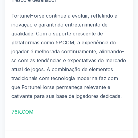
fresco e desafiador.
FortuneHorse continua a evoluir, refletindo a
inovação e garantindo entretenimento de
qualidade. Com o suporte crescente de
plataformas como 5P.COM, a experiência do
jogador é melhorada continuamente, alinhando-
se com as tendências e expectativas do mercado
atual de jogos. A combinação de elementos
tradicionais com tecnologia moderna faz com
que FortuneHorse permaneça relevante e
cativante para sua base de jogadores dedicada.
76K.COM