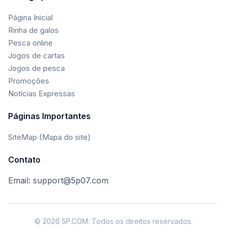
Página Inicial
Rinha de galos
Pesca online
Jogos de cartas
Jogos de pesca
Promoções
Notícias Expressas
Páginas Importantes
SiteMap (Mapa do site)
Contato
Email: support@5p07.com
© 2026 5P.COM. Todos os direitos reservados.