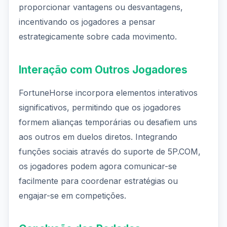
proporcionar vantagens ou desvantagens,
incentivando os jogadores a pensar
estrategicamente sobre cada movimento.
Interação com Outros Jogadores
FortuneHorse incorpora elementos interativos
significativos, permitindo que os jogadores
formem alianças temporárias ou desafiem uns
aos outros em duelos diretos. Integrando
funções sociais através do suporte de 5P.COM,
os jogadores podem agora comunicar-se
facilmente para coordenar estratégias ou
engajar-se em competições.