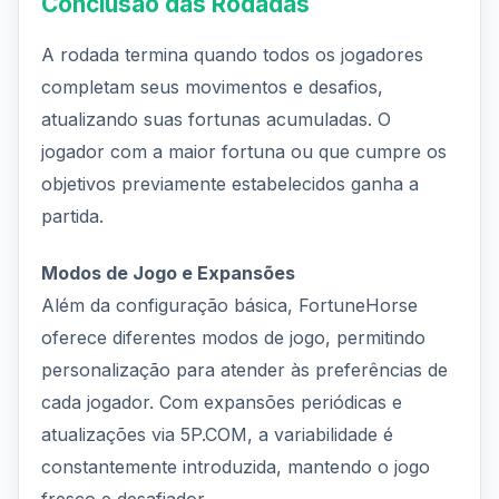
Conclusão das Rodadas
A rodada termina quando todos os jogadores
completam seus movimentos e desafios,
atualizando suas fortunas acumuladas. O
jogador com a maior fortuna ou que cumpre os
objetivos previamente estabelecidos ganha a
partida.
Modos de Jogo e Expansões
Além da configuração básica, FortuneHorse
oferece diferentes modos de jogo, permitindo
personalização para atender às preferências de
cada jogador. Com expansões periódicas e
atualizações via 5P.COM, a variabilidade é
constantemente introduzida, mantendo o jogo