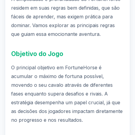
residem em suas regras bem definidas, que são
fáceis de aprender, mas exigem prática para
dominar. Vamos explorar as principais regras
que guiam essa emocionante aventura.
Objetivo do Jogo
O principal objetivo em FortuneHorse é
acumular o máximo de fortuna possível,
movendo o seu cavalo através de diferentes
fases enquanto supera desafios e rivais. A
estratégia desempenha um papel crucial, já que
as decisões dos jogadores impactam diretamente
no progresso e nos resultados.