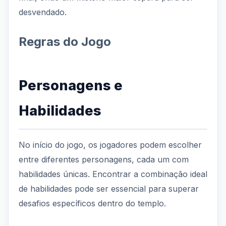
desvendado.
Regras do Jogo
Personagens e
Habilidades
No início do jogo, os jogadores podem escolher
entre diferentes personagens, cada um com
habilidades únicas. Encontrar a combinação ideal
de habilidades pode ser essencial para superar
desafios específicos dentro do templo.