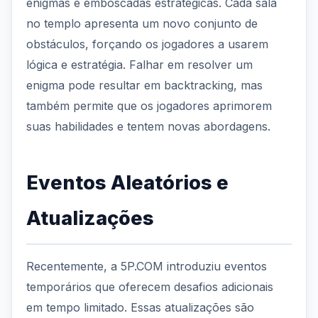
enigmas e emboscadas estratégicas. Cada sala
no templo apresenta um novo conjunto de
obstáculos, forçando os jogadores a usarem
lógica e estratégia. Falhar em resolver um
enigma pode resultar em backtracking, mas
também permite que os jogadores aprimorem
suas habilidades e tentem novas abordagens.
Eventos Aleatórios e
Atualizações
Recentemente, a 5P.COM introduziu eventos
temporários que oferecem desafios adicionais
em tempo limitado. Essas atualizações são