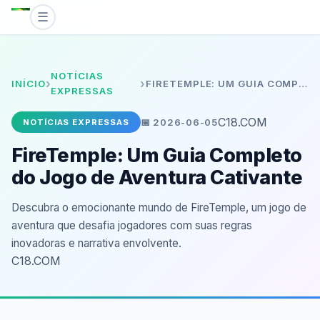
☰
Início
NOTÍCIAS
›
›
INÍCIO
FIRETEMPLE: UM GUIA COMPLETO DO JOGO DE AVENTURA CATIVANTE
Rinha de galos
EXPRESSAS
C18.COM
📅 2026-06-05
NOTÍCIAS EXPRESSAS
Pesca online
FireTemple: Um Guia Completo
Jogos de cartas
do Jogo de Aventura Cativante
Jogos de pesca
Descubra o emocionante mundo de FireTemple, um jogo de
aventura que desafia jogadores com suas regras
Promoções
inovadoras e narrativa envolvente.
C18.COM
Notícias Expressas