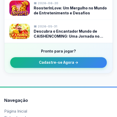
📅 2026-06-20
RoosterInLove: Um Mergulho no Mundo
de Entretenimento e Desafios
📅 2026-05-31
Descubra o Encantador Mundo de
CAISHENCOMING: Uma Jornada no
Universo dos Jogos
Pronto para jogar?
Cadastre-se Agora →
Navegação
Página Inicial