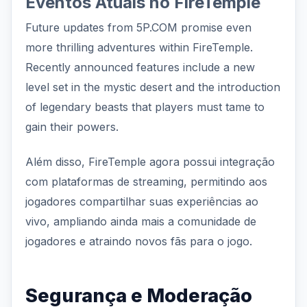
Eventos Atuais no FireTemple
Future updates from 5P.COM promise even
more thrilling adventures within FireTemple.
Recently announced features include a new
level set in the mystic desert and the introduction
of legendary beasts that players must tame to
gain their powers.
Além disso, FireTemple agora possui integração
com plataformas de streaming, permitindo aos
jogadores compartilhar suas experiências ao
vivo, ampliando ainda mais a comunidade de
jogadores e atraindo novos fãs para o jogo.
Segurança e Moderação