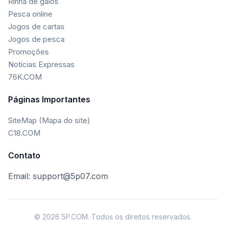
Rinha de galos
Pesca online
Jogos de cartas
Jogos de pesca
Promoções
Notícias Expressas
76K.COM
Páginas Importantes
SiteMap (Mapa do site)
C18.COM
Contato
Email: support@5p07.com
© 2026 5P.COM. Todos os direitos reservados.