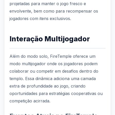
projetadas para manter o jogo fresco e
envolvente, bem como para recompensar os
jogadores com itens exclusivos.
Interação Multijogador
Além do modo solo, FireTemple oferece um
modo multijogador onde os jogadores podem
colaborar ou competir em desafios dentro do
templo. Essa dinâmica adiciona uma camada
extra de profundidade ao jogo, criando
oportunidades para estratégias cooperativas ou
competição acirrada.